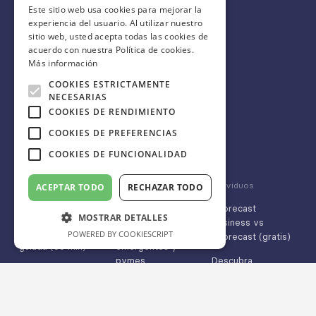
Este sitio web usa cookies para mejorar la
experiencia del usuario. Al utilizar nuestro
SPANISH
sitio web, usted acepta todas las cookies de
acuerdo con nuestra Política de cookies.
Más información
+33 9 72 10 70 27
COOKIES ESTRICTAMENTE
NECESARIAS
scorecastbusiness@idalgo.fr
COOKIES DE RENDIMIENTO
31 rue Chanzy
COOKIES DE PREFERENCIAS
75011 París 🇫🇷
COOKIES DE FUNCIONALIDAD
Empresa
Nuestros clientes
Individuos
ACEPTAR TODO
RECHAZAR TODO
Pedir presupuesto
CASO
Scorecast
MOSTRAR DETALLES
Business vs
Reservar una visita
Empresas
POWERED BY COOKIESCRIPT
Scorecast (gratis)
guiada (30 min)
emergentes y
pymes
Descubra
Contáctenos
Scorecast
Grandes empresas
App Store
Regístrate gratis
Medios y marcas