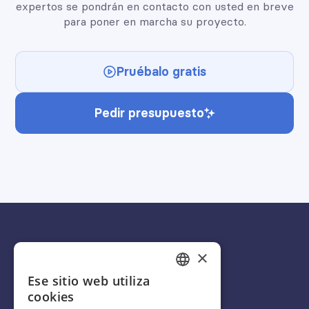
expertos se pondrán en contacto con usted en breve
para poner en marcha su proyecto.
Pruébalo gratis
Pedir presupuesto
×
Ese sitio web utiliza
FRENCH
Español
cookies
ENGLISH