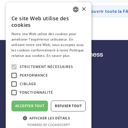
×
Découvrir toute la F
Ce site Web utilise des
FRENCH
cookies
ENGLISH
Notre site Web utilise des cookies pour
améliorer l'expérience utilisateur. En
SPANISH
utilisant notre site Web, vous acceptez tous
les cookies conformément à notre Politique
relative aux cookies.
En savoir plus
STRICTEMENT NÉCESSAIRES
Français
PERFORMANCE
CIBLAGE
FONCTIONNALITÉ
+33 9 72 10 70 27
scorecastbusiness@idalgo.fr
ACCEPTER TOUT
REFUSER TOUT
31 rue Chanzy
75011 Paris 🇫🇷
AFFICHER LES DÉTAILS
POWERED BY COOKIESCRIPT