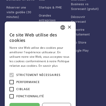
Business vs
Réserver une
Startups & PME
Scorecast (gratuit)
visite guidée (30
Grandes
minutes)
Découvrir
entreprises
Scorecast
Nous contacter
×
Médias & marques
S'inscrire
App Store
Ce site Web utilise des
gratuitement
FRENCH
cookies
Google Play
App Store
ENGLISH
Notre site Web utilise des cookies pour
Google Play
améliorer l'expérience utilisateur. En
SPANISH
utilisant notre site Web, vous acceptez tous
les cookies conformément à notre Politique
relative aux cookies.
En savoir plus
À propos
Nous suivre
STRICTEMENT NÉCESSAIRES
Blog
Linkedin
PERFORMANCE
FAQ
Twitter/X
CIBLAGE
CGU
Instagram
FONCTIONNALITÉ
Mentions légales
Facebook