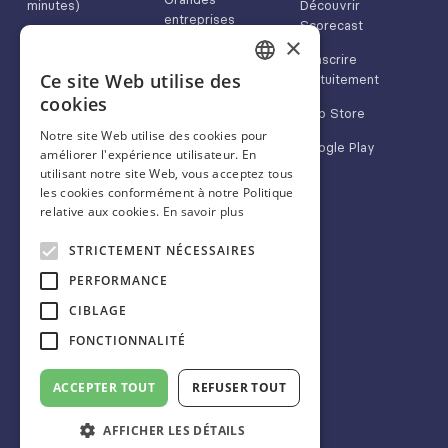
minutes)
Découvrir
entreprises
Scorecast
Nous contacter
×
Médias & marques
S'inscrire
App Store
Ce site Web utilise des
gratuitement
FRENCH
cookies
Google Play
App Store
ENGLISH
Notre site Web utilise des cookies pour
Google Play
améliorer l'expérience utilisateur. En
SPANISH
utilisant notre site Web, vous acceptez tous
les cookies conformément à notre Politique
relative aux cookies.
En savoir plus
À propos
Nous suivre
STRICTEMENT NÉCESSAIRES
Blog
Linkedin
PERFORMANCE
FAQ
Twitter/X
CIBLAGE
CGU
Instagram
FONCTIONNALITÉ
Mentions légales
Facebook
ACCEPTER TOUT
REFUSER TOUT
AFFICHER LES DÉTAILS