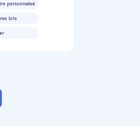
ire personnalisé
res lots
er