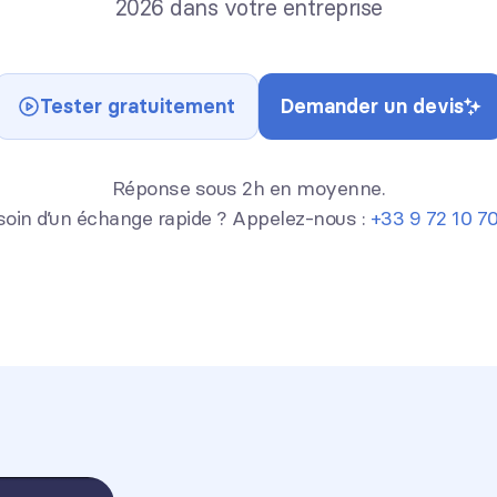
2026 dans votre entreprise
Tester gratuitement
Demander un devis
Réponse sous 2h en moyenne.
oin d’un échange rapide ? Appelez-nous :
+33 9 72 10 7