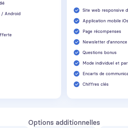
dié
Site web responsive d
 / Android
Application mobile iO
Page récompenses
fferte
Newsletter d'annonce 
Questions bonus
Mode individuel et par
Encarts de communica
Chiffres clés
Options additionnelles