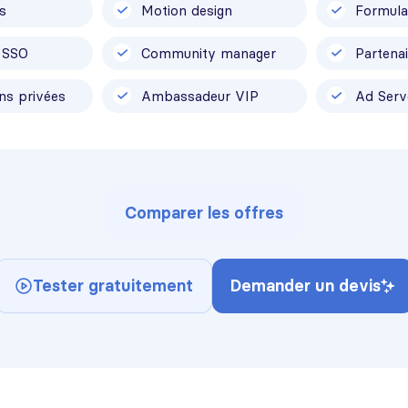
s
Motion design
Formula
n SSO
Community manager
Partenai
ns privées
Ambassadeur VIP
Ad Serv
Comparer les offres
Tester gratuitement
Demander un devis