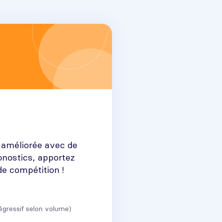
 améliorée avec de
nostics, apportez
de compétition !
dégressif selon volume)