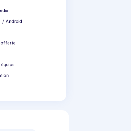
édié
s / Android
offerte
 équipe
tion