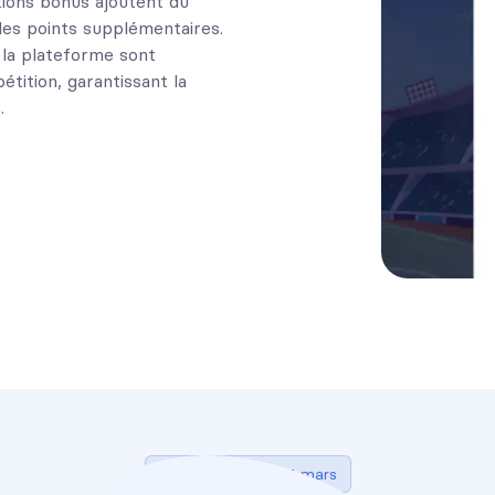
ions bonus ajoutent du
es points supplémentaires.
la plateforme sont
tition, garantissant la
.
Du 05 février au 14 mars