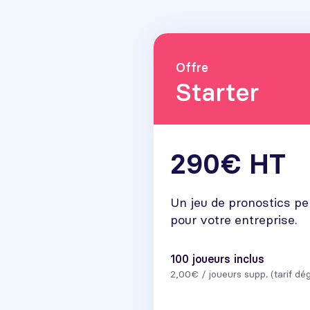
Offre
Starter
290€ HT
Un jeu de pronostics pe
pour votre entreprise.
100 joueurs inclus
2,00€ / joueurs supp. (tarif dé