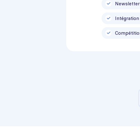
Newsletter
Intégratio
Compétitio