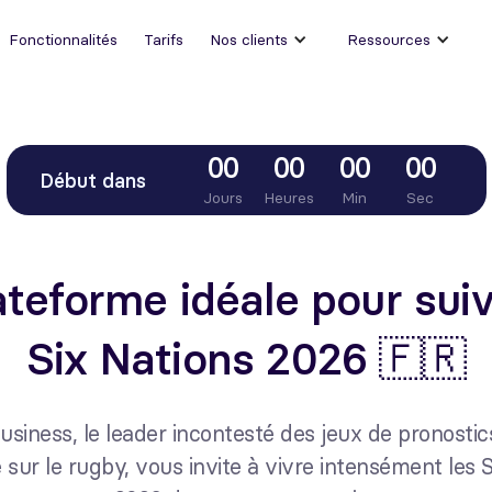
Fonctionnalités
Tarifs
Nos clients
Ressources
00
00
00
00
Début dans
Jours
Heures
Min
Sec
ateforme idéale pour suiv
Six Nations 2026 🇫🇷
siness, le leader incontesté des jeux de pronostic
 sur le rugby, vous invite à vivre intensément les 