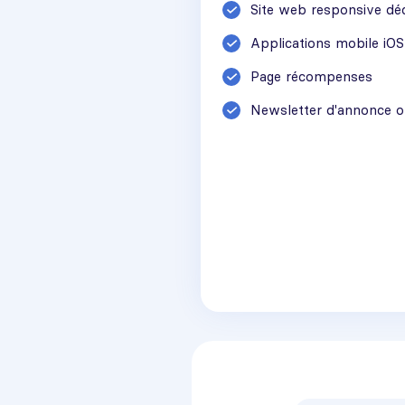
Site web responsive dé
Applications mobile iOS
Page récompenses
Newsletter d'annonce o