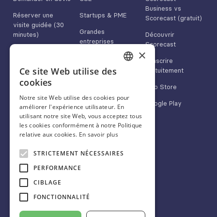
Business vs
Réserver une
Startups & PME
Scorecast (gratuit)
visite guidée (30
Grandes
minutes)
Découvrir
entreprises
Scorecast
Nous contacter
×
Médias & marques
S'inscrire
App Store
Ce site Web utilise des
gratuitement
FRENCH
cookies
Google Play
App Store
ENGLISH
Notre site Web utilise des cookies pour
Google Play
améliorer l'expérience utilisateur. En
SPANISH
utilisant notre site Web, vous acceptez tous
les cookies conformément à notre Politique
relative aux cookies.
En savoir plus
À propos
Nous suivre
STRICTEMENT NÉCESSAIRES
Blog
Linkedin
PERFORMANCE
FAQ
Twitter/X
CIBLAGE
CGU
Instagram
FONCTIONNALITÉ
Mentions légales
Facebook