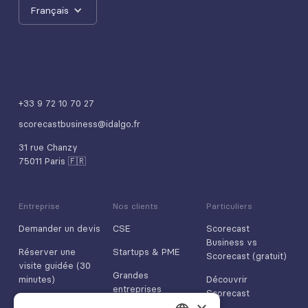
Français
+33 9 72 10 70 27
scorecastbusiness@idalgo.fr
31 rue Chanzy
75011 Paris 🇫🇷
Entreprise
Nos clients
Particuliers
Demander un devis
CSE
Scorecast
Business vs
Réserver une
Startups & PME
Scorecast (gratuit)
visite guidée (30
Grandes
minutes)
Découvrir
entreprises
Scorecast
Nous contacter