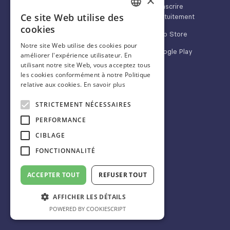
×
Médias & marques
S'inscrire
App Store
Ce site Web utilise des
gratuitement
FRENCH
cookies
Google Play
App Store
ENGLISH
Notre site Web utilise des cookies pour
Google Play
améliorer l'expérience utilisateur. En
SPANISH
utilisant notre site Web, vous acceptez tous
les cookies conformément à notre Politique
relative aux cookies.
En savoir plus
À propos
Nous suivre
STRICTEMENT NÉCESSAIRES
Blog
Linkedin
PERFORMANCE
FAQ
Twitter/X
CIBLAGE
CGU
Instagram
FONCTIONNALITÉ
Mentions légales
Facebook
ACCEPTER TOUT
REFUSER TOUT
AFFICHER LES DÉTAILS
POWERED BY COOKIESCRIPT