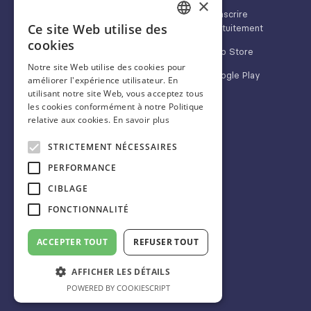
×
Médias & marques
S'inscrire
App Store
Ce site Web utilise des
gratuitement
FRENCH
cookies
Google Play
App Store
ENGLISH
Notre site Web utilise des cookies pour
Google Play
améliorer l'expérience utilisateur. En
SPANISH
utilisant notre site Web, vous acceptez tous
les cookies conformément à notre Politique
relative aux cookies.
En savoir plus
À propos
Nous suivre
STRICTEMENT NÉCESSAIRES
Blog
Linkedin
PERFORMANCE
FAQ
Twitter/X
CIBLAGE
CGU
Instagram
FONCTIONNALITÉ
Mentions légales
Facebook
ACCEPTER TOUT
REFUSER TOUT
AFFICHER LES DÉTAILS
POWERED BY COOKIESCRIPT