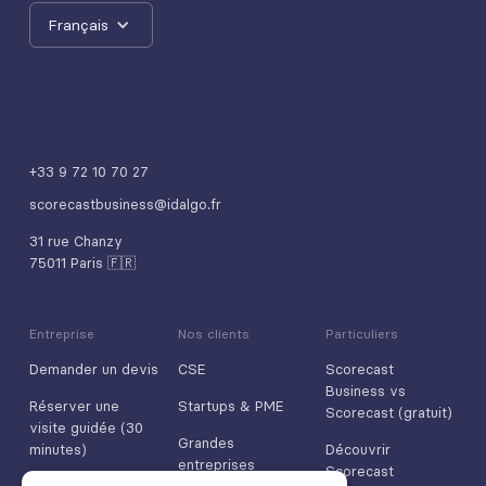
Français
+33 9 72 10 70 27
scorecastbusiness@idalgo.fr
31 rue Chanzy
75011 Paris 🇫🇷
Entreprise
Nos clients
Particuliers
Demander un devis
CSE
Scorecast
Business vs
Réserver une
Startups & PME
Scorecast (gratuit)
visite guidée (30
Grandes
minutes)
Découvrir
entreprises
Scorecast
Nous contacter