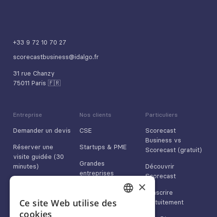
+33 9 72 10 70 27
scorecastbusiness@idalgo.fr
31 rue Chanzy
75011 Paris 🇫🇷
Entreprise
Nos clients
Particuliers
Demander un devis
CSE
Scorecast
Business vs
Réserver une
Startups & PME
Scorecast (gratuit)
visite guidée (30
Grandes
minutes)
Découvrir
entreprises
Scorecast
Nous contacter
×
Médias & marques
S'inscrire
App Store
Ce site Web utilise des
gratuitement
FRENCH
cookies
Google Play