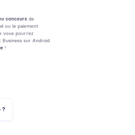
eu
concours
de
é ou le paiement
ue vous pourrez
t Business sur Android
ne
!
 ?