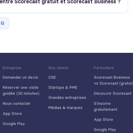
 entre Scorecast gratuit et Scorecast Business ?
AQ
Entreprise
Nos clients
Particuliers
Demander un devis
CSE
Scorecast Business
vs Scorecast (gratuit
Réserver une visite
Startups & PME
guidée (30 minutes)
Découvrir Scorecast
Grandes entreprises
Nous contacter
S'inscrire
Médias & marques
gratuitement
App Store
App Store
Google Play
Google Play