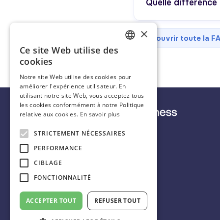
Quelle différence
×
Découvrir toute la F
Ce site Web utilise des
FRENCH
cookies
ENGLISH
Notre site Web utilise des cookies pour
améliorer l'expérience utilisateur. En
SPANISH
utilisant notre site Web, vous acceptez tous
les cookies conformément à notre Politique
relative aux cookies.
En savoir plus
STRICTEMENT NÉCESSAIRES
Français
PERFORMANCE
CIBLAGE
FONCTIONNALITÉ
+33 9 72 10 70 27
scorecastbusiness@idalgo.fr
ACCEPTER TOUT
REFUSER TOUT
31 rue Chanzy