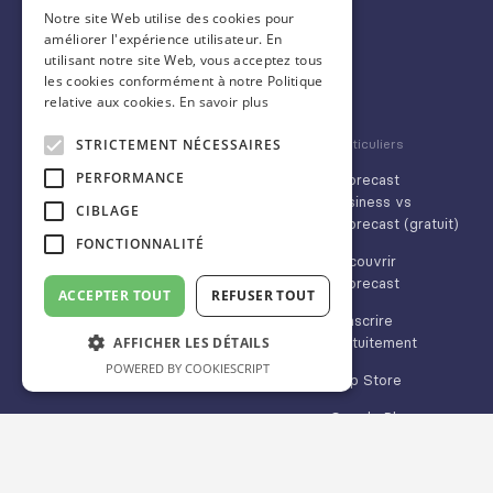
ENGLISH
scorecastbusiness@idalgo.fr
Notre site Web utilise des cookies pour
améliorer l'expérience utilisateur. En
SPANISH
31 rue Chanzy
utilisant notre site Web, vous acceptez tous
75011 Paris 🇫🇷
les cookies conformément à notre Politique
relative aux cookies.
En savoir plus
STRICTEMENT NÉCESSAIRES
Entreprise
Nos clients
Particuliers
PERFORMANCE
Demander un devis
CSE
Scorecast
Business vs
CIBLAGE
Réserver une
Startups & PME
Scorecast (gratuit)
visite guidée (30
FONCTIONNALITÉ
Grandes
minutes)
Découvrir
entreprises
Scorecast
ACCEPTER TOUT
REFUSER TOUT
Nous contacter
Médias & marques
S'inscrire
App Store
AFFICHER LES DÉTAILS
gratuitement
POWERED BY COOKIESCRIPT
Google Play
App Store
Google Play