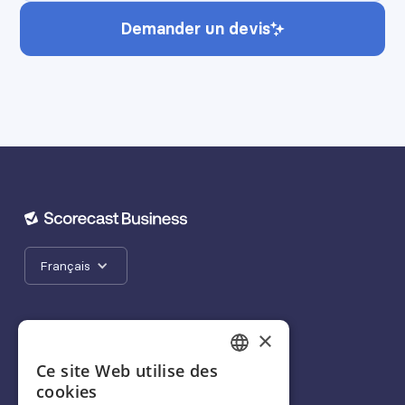
Demander un devis
Français
×
Ce site Web utilise des
FRENCH
cookies
+33 9 72 10 70 27