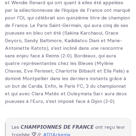
et Wendie Renard qui ont quant à elles été appelées
par la sélectionneuse de l’équipe de France ont marqué
pour l’OL qui célébrait son quinzième titre de champion
de France. Le Paris Saint-Germain, qui aura cinq de ses
joueuses en bleu cet été (Sakina Karchaoui, Grace
Geyoro, Sandy Baltimore, Kadidiatou Diani et Marie-
Antoinette Katoto), s’est incliné dans une rencontre
sans enjeu face à Reims (2-0). Bordeaux, qui aura
quatre représentantes chez les Bleues (Mylène
Chavas, Eve Perisset, Charlotte Bilbault et Ella Palis) a
dominé Montpellier dans les derniers instants grâce à
un but de Cardia. Enfin, le Paris FC, 3 du championnat
et qui avec Clara Matéo et Ouleymata Sarr aura deux
joueuses à l’Euro, s’est imposé face à Dijon (2-0).
Les 𝘾𝙃𝘼𝙈𝙋𝙄𝙊𝙉𝙉𝙀𝙎 𝘿𝙀 𝙁𝙍𝘼𝙉𝘾𝙀 ont reçu leur
trophée 🏆🎉
#D1Arkema