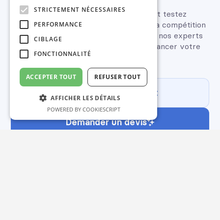
STRICTEMENT NÉCESSAIRES
Créez votre propre plateforme et testez
gratuitement Scorecast Business sur la compétition
PERFORMANCE
de votre choix. Demandez un devis et nos experts
CIBLAGE
vous contacteront rapidement pour lancer votre
FONCTIONNALITÉ
concours.
ACCEPTER TOUT
REFUSER TOUT
Tester gratuitement
AFFICHER LES DÉTAILS
POWERED BY COOKIESCRIPT
Demander un devis